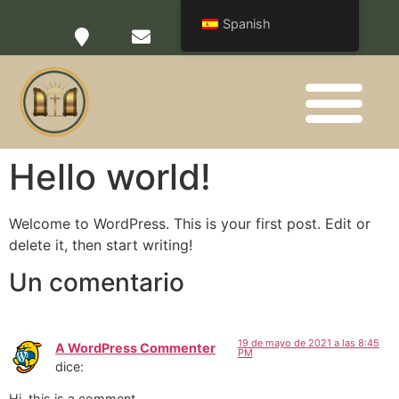
Spanish
Quienes Somos
Hello world!
Welcome to WordPress. This is your first post. Edit or
delete it, then start writing!
Un comentario
19 de mayo de 2021 a las 8:45
A WordPress Commenter
PM
dice:
Hi, this is a comment.